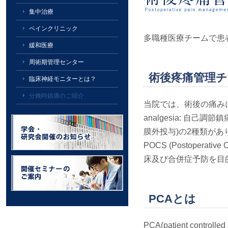
集中治療
ペインクリニック
多職種医療チームで患
緩和医療
周術期管理センター
術後疼痛管理
臨床神経モニターとは？
分娩時鎮痛のご紹介
当院では、術後の痛みに対し
analgesia: 自己
膜外投与)の2種類が
POCS (Postoper
床及び合併症予防を目
PCAとは
PCA(patient co