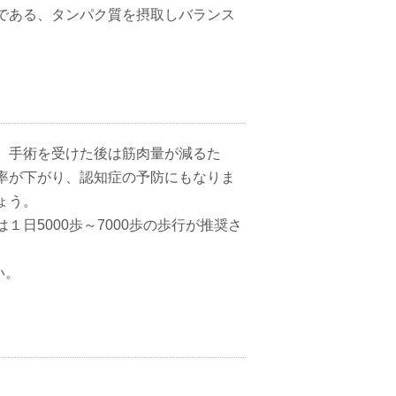
である、タンパク質を摂取しバランス
。手術を受けた後は筋肉量が減るた
率が下がり、認知症の予防にもなりま
ょう。
日5000歩～7000歩の歩行が推奨さ
い。