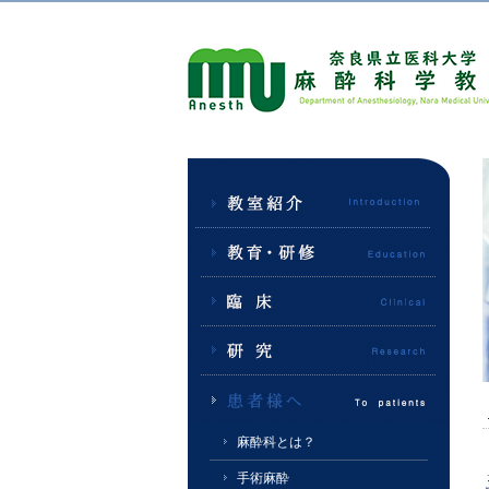
麻酔科とは？
手術麻酔