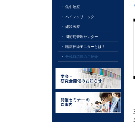
集中治療
ペインクリニック
緩和医療
周術期管理センター
臨床神経モニターとは？
分娩時鎮痛のご紹介