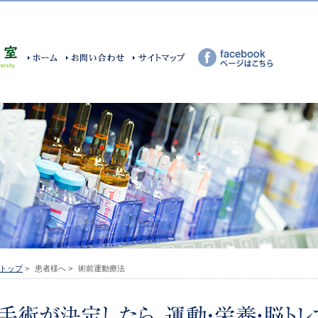
トップ
>
患者様へ >
術前運動療法