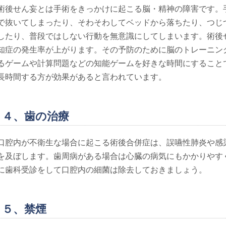
術後せん妄とは手術をきっかけに起こる脳・精神の障害です。
で抜いてしまったり、そわそわしてベッドから落ちたり、つじ
したり、普段ではしない行動を無意識にしてしまいます。術後
知症の発生率が上がります。その予防のために脳のトレーニン
るゲームや計算問題などの知能ゲームを好きな時間にすること
長時間する方が効果があると言われています。
４、歯の治療
口腔内が不衛生な場合に起こる術後合併症は、誤嚥性肺炎や感
を及ぼします。歯周病がある場合は心臓の病気にもかかりやす
に歯科受診をして口腔内の細菌は除去しておきましょう。
５、禁煙