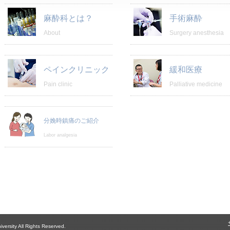
麻酔科とは？
手術麻酔
About
Surgery anesthesia
ペインクリニック
緩和医療
Pain clinic
Palliative medicine
分娩時鎮痛のご紹介
Labor analgesia
versity All Rights Reserved.