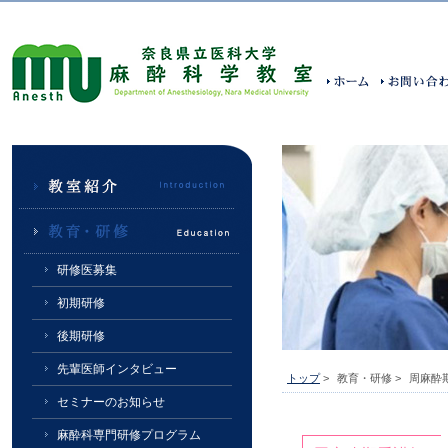
研修医募集
初期研修
後期研修
先輩医師インタビュー
トップ
>
教育・研修 >
周麻酔
セミナーのお知らせ
麻酔科専門研修プログラム