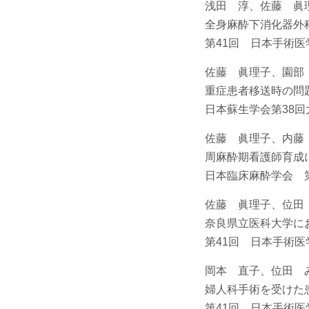
浅田 淳、佐藤 眞
全身麻酔下消化器外
第41回 日本手術医学
佐藤 眞理子、園部
重症患者移送時の問
日本蘇生学会第38回
佐藤 眞理子、内藤
周麻酔期看護師育成
日本臨床麻酔学会 第
佐藤 眞理子、位田
奈良県立医科大学に
第41回 日本手術医学
岡本 直子、位田 
婦人科手術を受けた
第41回 日本手術医学