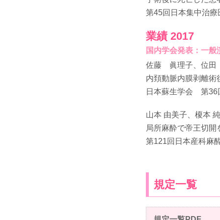
第45回日本集中治療医
業績 2017
国内学会発表：一般
佐藤 眞理子、位田
内頚動脈内膜剥離術
日本蘇生学会 第36回
山本 由美子、榎本 
局所麻酔で帝王切開
第121回日本産科麻酔
規定一覧
規定一覧PDF