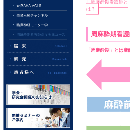
周麻酔期看護師と
奈良AHA-ACLS
は？
奈良麻酔チャンネル
臨床神経モニター学
周麻酔期看護
周麻酔期看護師高度実践コース
「周麻酔期」とは麻