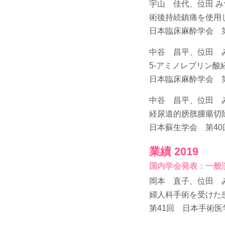
宇山 佳代、位田 
術後持続鎮痛を使用
日本臨床麻酔学会 第4
中谷 昌平、位田 
5-アミノレブリン
日本臨床麻酔学会 第4
中谷 昌平、位田 
経尿道的膀胱腫瘍切
日本蘇生学会 第40回
業績 2019
国内学会発表：一般
岡本 直子、位田 
婦人科手術を受けた
第41回 日本手術医学