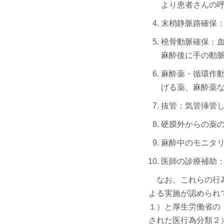
より患者さんの
末梢静脈路確保
橈骨動脈確保：
麻酔後に手の動
麻酔薬・循環作
げる薬、麻酔薬
抜管：気管挿管
硬膜外からの薬の
麻酔中のモニタ
医師の診療補助
なお、これらの行為
よる実施が認められ
１）と厚生労働省の
された医行為分類２