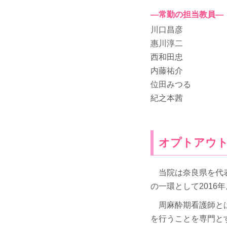
―常勤の担当教員―
川口昌彦
惠川淳二
西和田忠
内藤祐介
位田みつる
紀之本茜
オプトアウ
当院は奈良県を代表
の一環として201
周麻酔期看護師とは
を行うことを専門と