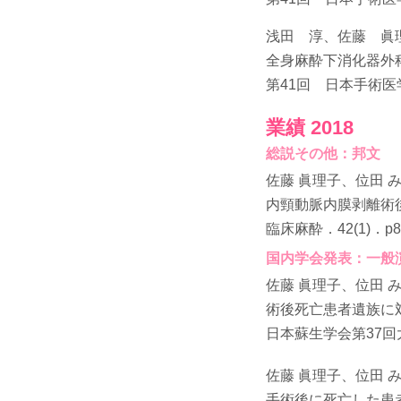
浅田 淳、佐藤 眞
全身麻酔下消化器外
第41回 日本手術医学
業績 2018
総説その他：邦文
佐藤 眞理子、位田 
内頸動脈内膜剥離術
臨床麻酔．42(1)．p81-
国内学会発表：一般
佐藤 眞理子、位田 
術後死亡患者遺族に
日本蘇生学会第37回大
佐藤 眞理子、位田 
手術後に死亡した患