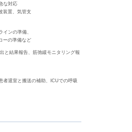
急な対応
波装置、気管支
液ラインの準備、
コーの準備など
提出と結果報告、筋弛緩モニタリング報
患者退室と搬送の補助、ICUでの呼吸