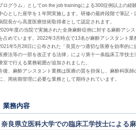
プログラム」としてon the job trainingによる300症例
中心とした座学を１年間実施します。研修の最終段階で筆記・
病院長から高度医療技術取得者として認定されます。
2020年度の当院で実施された全身麻酔症例に対する麻酔アシス
を占めています。2022年3月時点で13名が麻酔アシスタント
2021年5月28日に公布された「良質かつ適切な医療を効率的
医療法等の一部を改正する法律」により第十一条臨床工学技士
療室で行える業務範囲が追加されました。
今後、麻酔アシスタント業務は医療の質を担保し、麻酔科医師
に、周術期管理に必要な業務として期待されています。
業務内容
奈良県立医科大学での臨床工学技士による