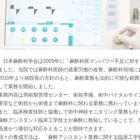
日本麻酔科学会は2005年に「麻酔科医マンパワー不足に対
ました。当院では麻酔科医師の過重労働の改善、麻酔科領域に
2010年より病院長の方針のもと、麻酔業務を法的に可能な範
して業務を開始しました。
業務内容は周術期管理センター、術前準備、術中バイタルサイ
療室など術前から術後まで麻酔科に関わる業務に携わっていま
また、臨床検査技師と協働して術中神経モニタリング業務も行
麻酔アシスタント臨床工学技士が麻酔に熟知していることで、
迅速かつ適切な対応をとることが期待できます。
我々の養成方法は、「麻酔アシスタント業務に関する臨床工学