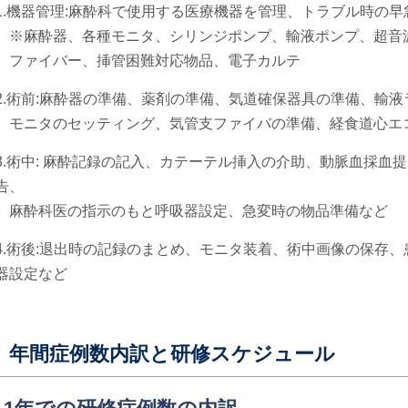
1.機器管理:麻酔科で使用する医療機器を管理、トラブル時の早
※麻酔器、各種モニタ、シリンジポンプ、輸液ポンプ、超音
ファイバー、挿管困難対応物品、電子カルテ
2.術前:麻酔器の準備、薬剤の準備、気道確保器具の準備、輸
モニタのセッティング、気管支ファイバの準備、経食道心エ
3.術中: 麻酔記録の記入、カテーテル挿入の介助、動脈血採血
告、
麻酔科医の指示のもと呼吸器設定、急変時の物品準備など
4.術後:退出時の記録のまとめ、モニタ装着、術中画像の保存、
器設定など
年間症例数内訳と研修スケジュール